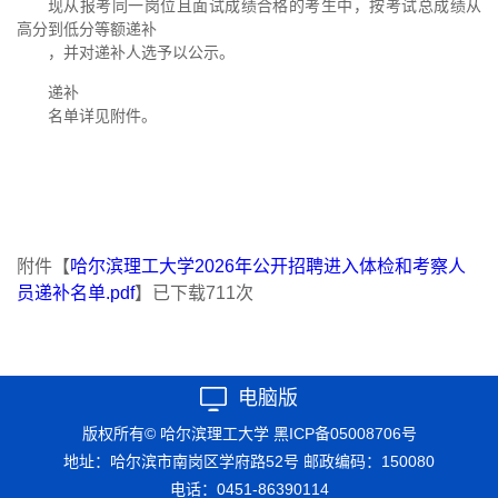
现从报考同一岗位且面试成绩合格的考生中，按考试总成绩从
高分到低分等额递补
，并对递补人选予以公示。
递补
名单详见附件。
附件【
哈尔滨理工大学2026年公开招聘进入体检和考察人
员递补名单.pdf
】已下载
711
次
电脑版
版权所有© 哈尔滨理工大学
黑ICP备05008706号
地址：哈尔滨市南岗区学府路52号 邮政编码：150080
电话：0451-86390114