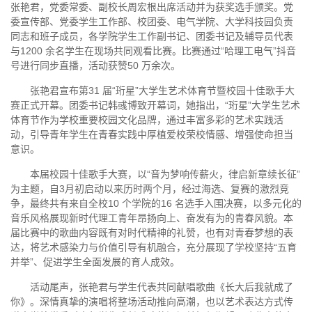
张艳君，党委常委、副校长周宏根出席活动并为获奖选手颁奖。党
委宣传部、党委学生工作部、校团委、电气学院、大学科技园负责
同志和班子成员，各学院学生工作副书记、团委书记及辅导员代表
与1200 余名学生在现场共同观看比赛。比赛通过“哈理工电气”抖音
号进行同步直播，活动获赞50 万余次。
张艳君宣布第31 届“珩星”大学生艺术体育节暨校园十佳歌手大
赛正式开幕。团委书记韩彧博致开幕词，她指出，“珩星”大学生艺术
体育节作为学校重要校园文化品牌，通过丰富多彩的艺术实践活
动，引导青年学生在青春实践中厚植爱校荣校情感、增强使命担当
意识。
本届校园十佳歌手大赛，以“音为梦响传薪火，律启新章续长征”
为主题，自3月初启动以来历时两个月，经过海选、复赛的激烈竞
争，最终共有来自全校10 个学院的16 名选手入围决赛，以多元化的
音乐风格展现新时代理工青年昂扬向上、奋发有为的青春风貌。本
届比赛中的歌曲内容既有对时代精神的礼赞，也有对青春梦想的表
达，将艺术感染力与价值引导有机融合，充分展现了学校坚持“五育
并举”、促进学生全面发展的育人成效。
活动尾声，张艳君与学生代表共同献唱歌曲《长大后我就成了
你》。深情真挚的演唱将整场活动推向高潮，也以艺术表达方式传