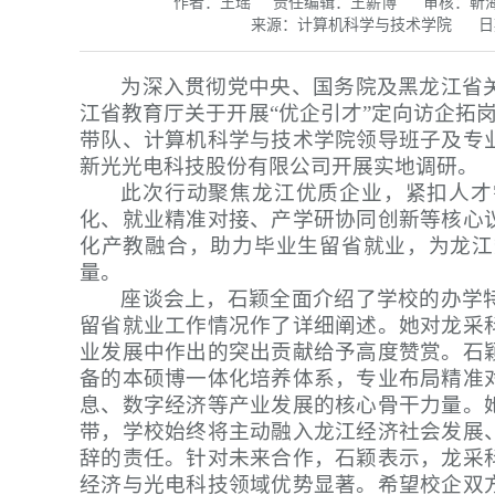
作者：王瑶
责任编辑：王薪博
审核：靳
来源：计算机科学与技术学院
日
为深入贯彻党中央、国务院及黑龙江省
江省教育厅关于开展“优企引才”定向访企拓
带队、计算机科学与技术学院领导班子及专
新光光电科技股份有限公司开展实地调研。
此次行动聚焦龙江优质企业，紧扣人才
化、就业精准对接、产学研协同创新等核心
化产教融合，助力毕业生留省就业，为龙江
量。
座谈会上，石颖全面介绍了学校的办学
留省就业工作情况作了详细阐述。她对龙采
业发展中作出的突出贡献给予高度赞赏。石
备的本硕博一体化培养体系，专业布局精准
息、数字经济等产业发展的核心骨干力量。
带，学校始终将主动融入龙江经济社会发展
辞的责任。针对未来合作，石颖表示，龙采
经济与光电科技领域优势显著。希望校企双