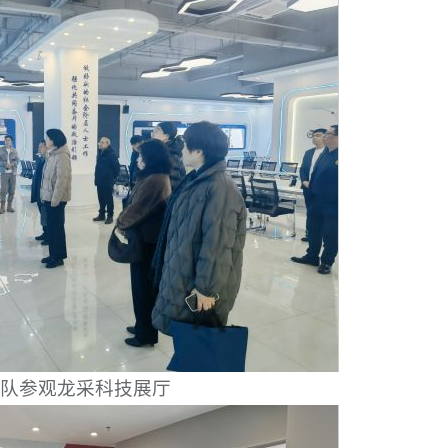
队
参观龙采科技展厅