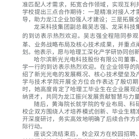
准匹配人才需求，拓宽合作领域，实现互利
学校提出三点合作期待：一是精准对接人才
导，助力龙江企业加强人才建设；三是拓展
龙采科技集团副总裁吴志强、龙采科技
的到访表示热烈欢迎。
吴志强
全程陪同参观
革、业务战略布局及核心技术成果，并重点
划。他表示，愿与哈理工深化产学研协同创
哈尔滨新光光电科技股份有限公司董事
学一行的到访表示热烈欢迎。在企业领导的
绍了新光光电的发展概况、核心技术壁垒及
学与技术学院开展全方位合作表达了殷切期
时，她高度肯定了哈理工毕业生在企业展现
纳贤才，共同为龙江振兴发展贡献智慧与力
随后，黄海院长就学院的专业布局、科研
校企双方围绕人才培养模式创新、毕业生精
开深度研讨，务实高效地明确了后续合作方
际行动。
座谈交流结束后，校企双方在校园招聘