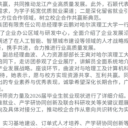
共赢，共同推动龙江产业高质量发展。此外，石颖代
需求，为学子拓宽优质就业渠道；二是深化留省就业
全方位合作领域，树立校企合作共赢新典范。
集团有限责任公司总经理李云鹏对哈尔滨理工大学一
了企业办公区域与研发中心，全面介绍了企业发展
阐述了在人工智能、智慧城市建设等领域的人才战略
新，携手共进，合力推进行业高质量发展。
、副总经理曲波、人力资源部部长王爽对哈尔滨理工
陪同下，走访团参观了企业展厅，讲解员全面系统地
产业发展战略。座谈环节，曲波对与哈理工及计算机
待，她表示，愿与校方实现资源共享、互利共赢。
出的专业素养与优秀表现，诚挚希望深化长期合作，
量。
师资力量及2026届毕业生就业现状进行了详细介绍
准就业、产学研协同创新及联合科研攻关等关键议题
向及具体对接分工，推动校企合作从意向共识转化为
、实习基地建设、订单式人才培养、产学研协同创新