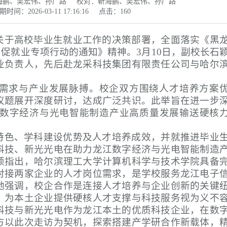
海鹏、吴宏伟、孙广路
校对：靳海鹏、吴宏伟、孙广路
期时间：2026-03-11 17:16:16
点击：
160
关于高校毕业生就业工作的决策部署，全面落实《黑
岗促就业专项行动的通知》精神。3月10日，副校长石
业负责人，先后赴龙采科技集团有限责任公司与哈尔
需求与产业发展脉搏。校企双方围绕人才培养方案
议题展开深度研讨，达成广泛共识。此举旨在进一步
数字经济与光电智能制造产业高质量发展输送硬核
特色、学科建设优势及人才培养成效，并就推进毕业
科技、新光光电在助力龙江数字经济与光电智能制造
颖指出，哈尔滨理工大学计算机科学与技术学院具备
对接两家企业的人才岗位需求，是学校服务龙江电子
她强调，校企合作是连接人才培养与企业创新的关键
、为本土企业提供硬核人才支撑与科技服务视为义不
科技与新光光电作为龙江本土的优质科技企业，在数
方以此次走访为契机，探索搭建产学研合作新载体，