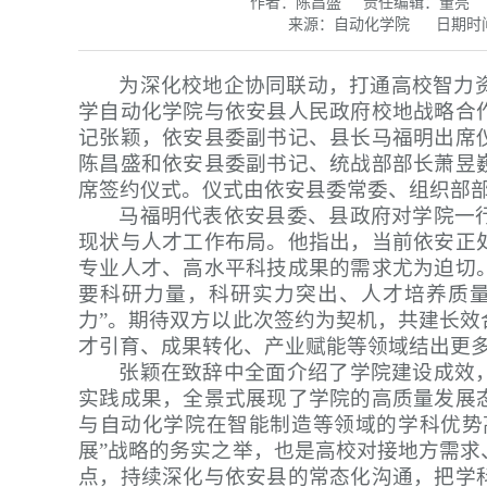
作者：陈昌盛
责任编辑：董亮
来源：自动化学院
日期时间：
为深化校地企协同联动，打通高校智力
学自动化学院与依安县人民政府校地战略合
记张颖，依安县委副书记、县长马福明出席
陈昌盛和依安县委副书记、统战部部长萧昱
席签约仪式。仪式由依安县委常委、组织部
马福明代表依安县委、县政府对学院一
现状与人才工作布局。他指出，当前依安正
专业人才、高水平科技成果的需求尤为迫切
要科研力量，科研实力突出、人才培养质量
力”。期待双方以此次签约为契机，共建长
才引育、成果转化、产业赋能等领域结出更
张颖在致辞中全面介绍了学院建设成效
实践成果，全景式展现了学院的高质量发展
与自动化学院在智能制造等领域的学科优势
展”战略的务实之举，也是高校对接地方需
点，持续深化与依安县的常态化沟通，把学