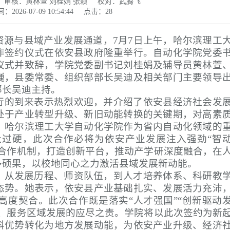
审核：黄林萱 刘桂娟 张颖
校对：武腾飞
2026-07-09 10:54:44
点击：
28
资源与县域产业发展通道，7月7日上午，哈尔滨理工
作签约仪式在依安县政府隆重举行。自动化学院党委
仪式并致辞，学院党委副书记刘桂娟及辅导员黄林萱
巍，县委常委、组织部部长吴迪及相关部门主要领导
部长吴迪主持。
行的到来表示热烈欢迎，并介绍了依安县经济社会发
处于产业转型升级、新旧动能转换的关键期，对高素
。哈尔滨理工大学自动化学院作为省内自动化领域的
过硬，此次合作必将为依安产业发展注入强劲“智
效合作机制，打造创新平台，推动产学研深度融合，在
多硕果，以校地同心之力激活县域发展新动能。
，从发展历程、师资队伍，到人才培养体系、科研教
态势。她表示，依安县产业基础扎实、发展活力充沛
高度契合。此次合作既是落实“人才强国”“创新驱动
求、服务区域发展的应尽之责。学院将以此次签约为新
科优势转化为地方发展动能，为依安产业升级、经济