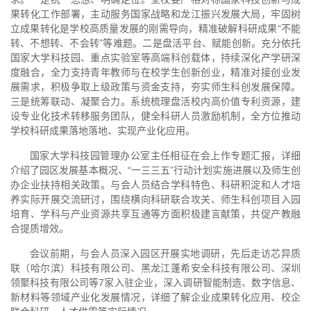
果转化工作部署，主动服务国家战略和龙江振兴发展大局，牢固树
立成果转化是学校高质量发展的刚需导向，精准破解科研成果“不能
转、不想转、不会转”等难题。二是盘活平台、赋能创新。充分依托
国家大学科技园、重点实验室等高端科创载体，持续深化产学研深
度融合，全力支持青年教师与在校学生创新创业，精准对接创业发
展需求，积极争取上级政策与资金支持，夯实师生科创发展保障。
三是统筹联动、凝聚合力。系统梳理盘活校内高价值专利资源，建
设专业化技术转移服务团队，健全科研人员激励机制，全方位推动
学校科研成果落地落地、实现产业化应用。
国家大学科技园管理办公室主任相征在会上作专题汇报，详细
介绍了园区发展基本概况、“一三三五”行动计划实施进展以及师生创
办企业扶持相关政策。与会人员结合学科特色、科研积淀和人才培
养实际开展交流研讨，围绕横向科研联合攻关、师生科创项目入园
培育、学科与产业资源共享互通等方面积极建言献策，共促产教融
合提质增效。
会议前期，与会人员深入园区开展实地调研，先后走访芯异质
联（哈尔滨）科技有限公司、黑龙江蓬希安全科技有限公司、深圳
领聚科技有限公司等7家入驻企业，深入调研智能制造、数字信息、
新材料等领域产业化发展情况，详细了解企业成果转化应用、校企