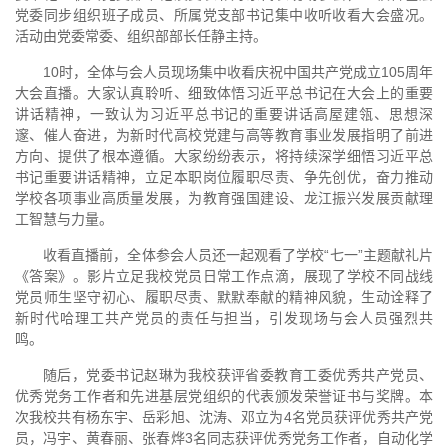
党委同步组织班子成员、所属党支部书记集中收听收看大会盛况。
活动由党委常委、组织部部长任静主持。
10时，全体与会人员现场集中收看庆祝中国共产党成立105周年
大会直播。大家认真聆听、细致体悟习近平总书记在大会上的重要
讲话精神，一致认为习近平总书记的重要讲话高屋建瓴、思想深
邃、催人奋进，为新时代高校党建与高等教育事业发展指明了前进
方向、提供了根本遵循。大家纷纷表示，将持续深学细悟习近平总
书记重要讲话精神，立足本职岗位履职尽责、争先创优，奋力推动
学校各项事业高质量发展，为教育强国建设、龙江振兴发展贡献理
工智慧与力量。
收看直播前，全体参会人员还一起观看了学校“七一”主题献礼片
《答案》。影片立足我校党员日常工作点滴，展现了学校不同战线
党员师生坚守初心、履职尽责、默默奉献的精神风貌，生动诠释了
新时代哈理工共产党员的责任与担当，引发现场与会人员强烈共
鸣。
随后，党委书记赵琳为我校获评省委教育工委优秀共产党员、
优秀党务工作者和先进基层党组织的代表颁发荣誉证书与奖牌。本
次我校共有杨东宇、岳彩旭、沈涛、邓立为4名党员获评优秀共产党
员，冯宇、黄春丽、张春烨3名同志获评优秀党务工作者，自动化学