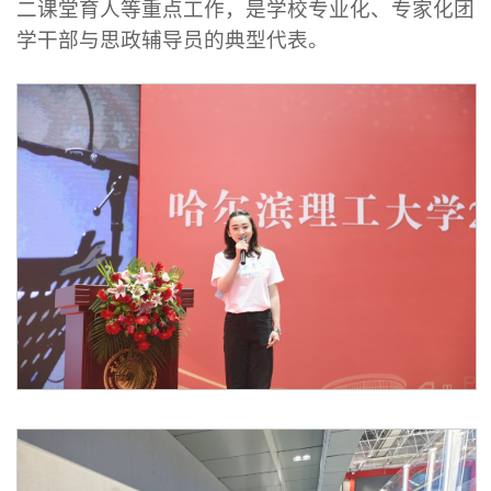
二课堂育人等重点工作，是学校专业化、专家化团
学干部与思政辅导员的典型代表。