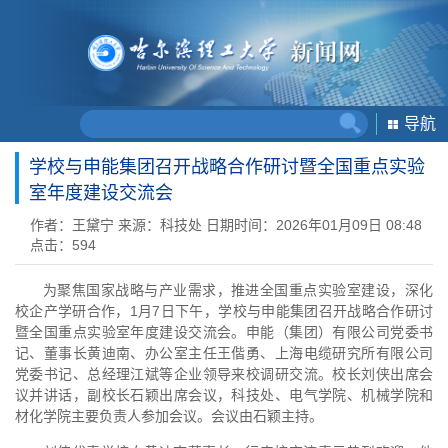
导航
学校与申能集团召开战略合作研讨暨全国重点实验
室年度建设交流会
作者：王黛宁
来源：科技处
日期时间：2026年01月09日 08:48
点击：
594
为聚焦国家战略与产业需求，推进全国重点实验室建设，深化
校企产学研合作，1月7日下午，学校与申能集团召开战略合作研讨
暨全国重点实验室年度建设交流会。申能（集团）有限公司党委书
记、董事长黄迪南、办公室主任王偕勇、上海电缆研究所有限公司
党委书记、总经理江斌等企业领导来校调研交流。校长刘侠出席会
议并讲话，副校长石颖出席会议，科技处、电气学院、机械学院和
材化学院主要负责人参加会议。会议由石颖主持。