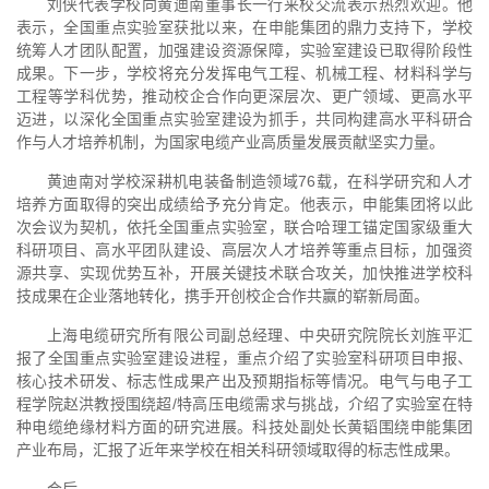
刘侠代表学校向黄迪南董事长一行来校交流表示热烈欢迎。他
表示，全国重点实验室获批以来，在申能集团的鼎力支持下，学校
统筹人才团队配置，加强建设资源保障，实验室建设已取得阶段性
成果。下一步，学校将充分发挥电气工程、机械工程、材料科学与
工程等学科优势，推动校企合作向更深层次、更广领域、更高水平
迈进，以深化全国重点实验室建设为抓手，共同构建高水平科研合
作与人才培养机制，为国家电缆产业高质量发展贡献坚实力量。
黄迪南对学校深耕机电装备制造领域76载，在科学研究和人才
培养方面取得的突出成绩给予充分肯定。他表示，申能集团将以此
次会议为契机，依托全国重点实验室，联合哈理工锚定国家级重大
科研项目、高水平团队建设、高层次人才培养等重点目标，加强资
源共享、实现优势互补，开展关键技术联合攻关，加快推进学校科
技成果在企业落地转化，携手开创校企合作共赢的崭新局面。
上海电缆研究所有限公司副总经理、中央研究院院长刘旌平汇
报了全国重点实验室建设进程，重点介绍了实验室科研项目申报、
核心技术研发、标志性成果产出及预期指标等情况。电气与电子工
程学院赵洪教授围绕超/特高压电缆需求与挑战，介绍了实验室在特
种电缆绝缘材料方面的研究进展。科技处副处长黄韬围绕申能集团
产业布局，汇报了近年来学校在相关科研领域取得的标志性成果。