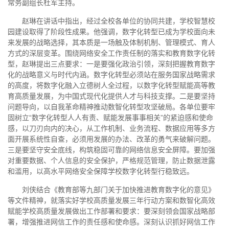
常务副组长杜军主持。
赵琳在讲话中指出，经过全校各单位的协同共建，学校智慧校
园建设取得了阶段性成果。他强调，数字化转型已成为学校面向未
来发展的战略选择，其本质是一场触及体制机制、管理模式、育人
方式的深层变革。围绕网络安全工作责任制的落实和教育数字化转
型，赵琳提出三点要求：一是要强化政治引领，深刻把握教育数字
化的战略意义与时代内涵。数字化转型必须站在服务国家战略需求
的高度，将数字化融入立德树人全过程，以数字化转型赋能高等教
育高质量发展，为中国式现代化提供人才与科技支撑。二是要坚持
问题导向，以自我革命精神推动数智化转型攻坚破局。各单位要牢
固树立“数字化转型人人有责、赋能发展事事相关”的紧迫感和使命
感，以刀刃向内的决心，从工作机制、业务流程、数据应用等多方
面开展系统性自查，必须用发展的办法、改革的勇气来破解问题。
三是要坚守安全底线，构筑稳固可靠的网络信息安全屏障。要加强
对重要数据、个人信息的安全保护，严格规范管理，防止数据泄露
和滥用，以高水平网络安全保障学校数字化转型行稳致远。
刘侠结合《教育部等九部门关于加快推进教育数字化的意见》
等文件精神，就落实好学校高质量发展三年行动方案和数智化高效
赋能学校高质量发展做出工作部署和要求：要深刻领会国家战略部
署，增强推进网信工作的责任感和使命感。深刻认识抓好网信工作