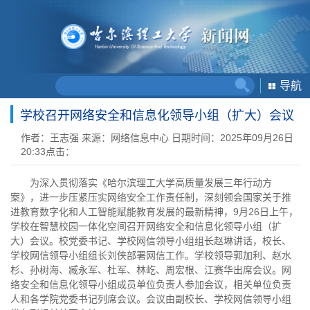
导航
学校召开网络安全和信息化领导小组（扩大）会议
作者：王志强
来源：网络信息中心
日期时间：2025年09月26日
20:33
点击：
为深入贯彻落实《哈尔滨理工大学高质量发展三年行动方
案》，进一步压紧压实网络安全工作责任制，深刻领会国家关于推
进教育数字化和人工智能赋能教育发展的最新精神，9月26日上午，
学校在智慧校园一体化空间召开网络安全和信息化领导小组（扩
大）会议。校党委书记、学校网信领导小组组长赵琳讲话，校长、
学校网信领导小组组长刘侠部署网信工作。学校领导郭加利、赵水
杉、孙树海、臧永军、杜军、林屹、周宏根、江赛华出席会议。网
络安全和信息化领导小组成员单位负责人参加会议，相关单位负责
人和各学院党委书记列席会议。会议由副校长、学校网信领导小组