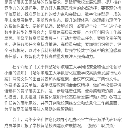
是贯彻落实国家战略的政治要求，是破解我校发展难题、提升核心
竞争力的关键抓手，是办好人民满意教育的必然选择；要客观分析
学校现状，找准网信工作的着力点和突破口。数字化转型是一场关
乎未来发展格局、重塑教育生态、提升治理体系与治理能力现代化
的系统性革命，要抢抓机遇、破解难题，凝聚起全校上下推进学校
数字化转型的发展合力；要聚焦高质量发展，奋力开创网信工作新
局面。围绕学校高质量发展三年行动方案重点任务，要强化责任落
实，确保各项任务高标准推进、高质量完成；要加强组织领导，健
全考核机制，以时不我待的精神，增强学校数字化转型的紧迫感和
责任感，让数智化为学校高质量发展注入强劲动力。
杜军介绍了《关于调整哈尔滨理工大学网络安全和信息化领导
小组的通知》《哈尔滨理工大学数智化赋能学校高质量发展行动方
案》两份文件的出台背景和内容框架，会议审议通过了两份文件。
他要求各成员单位、各学院要深刻领会会议精神，做好学校领导讲
话精神的贯彻落实工作，进一步增强责任感、使命感和紧迫感，主
动担当，扎实推进《数智化赋能学校高质量发展行动方案》各项工
作任务的落地见效，共同开创我校网络安全和信息化工作新局面，
为学校高质量发展注入强劲的数智动能。
会上，网络安全和信息化领导小组办公室主任于海洋代表15家
成员单位汇报了学校智慧校园建设进展情况。（摄影：耿洪杰）